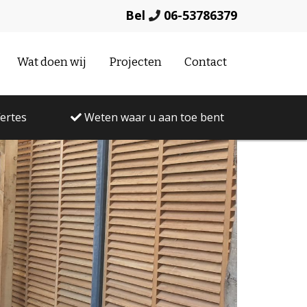
Bel
06-53786379
Wat doen wij
Projecten
Contact
fertes
Weten waar u aan toe bent