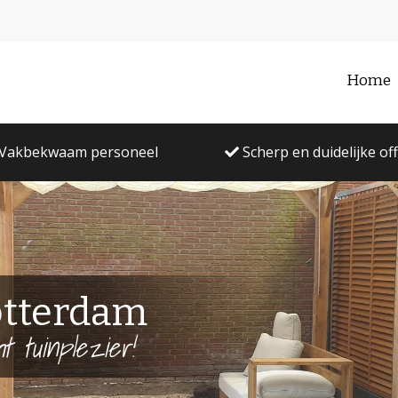
Home
Vakbekwaam personeel
Scherp en duidelijke of
otterdam
t tuinplezier!