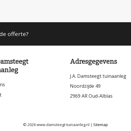
nde offerte?
 Damsteegt
Adresgegevens
aanleg
J.A. Damsteegt tuinaanleg
ns
Noordzijde 49
t
2969 AR Oud-Alblas
© 2026 www.damsteegt-tuinaanleg.nl |
Sitemap